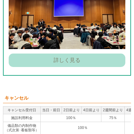
詳しく見る
キャンセル
キャンセル受付日
当日・前日
2日前より
4日前より
2週間前より
4週
施設利用料金
100％
75％
備品類の内制作物
100％
（式次第･看板類等）