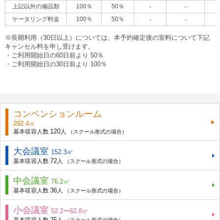
上記以外の備品類
100％
50％
-
-
ケータリング料金
100％
50％
-
-
※長期利用（30日以上）については、本予約確定後の室料について下記
キャンセル料を申し受けます。
・ご利用開始日の60日前より 50％
・ご利用開始日の30日前より 100％
コンベンションルーム
292.4㎡
120
基本収容人数
人
（スクール形式の場合）
大会議室
152.3㎡
72
基本収容人数
人
（スクール形式の場合）
中会議室
76.2㎡
36
基本収容人数
人
（スクール形式の場合）
小会議室
52.2〜62.8㎡
25