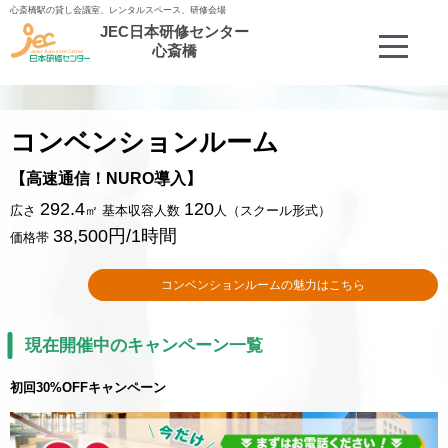
心斎橋駅の貸し会議室、レンタルスペース、研修会場
JEC日本研修センター
Menu
心斎橋
平日9-17時
コンベンションルーム
【高速通信！NURO導入】
292.4
120
広さ
㎡ 基本収容人数
人（スクール形式）
38,500円/1時間
価格帯
コンベンションルームの魅力はこちら
現在開催中のキャンペーン一覧
初回30%OFFキャンペーン