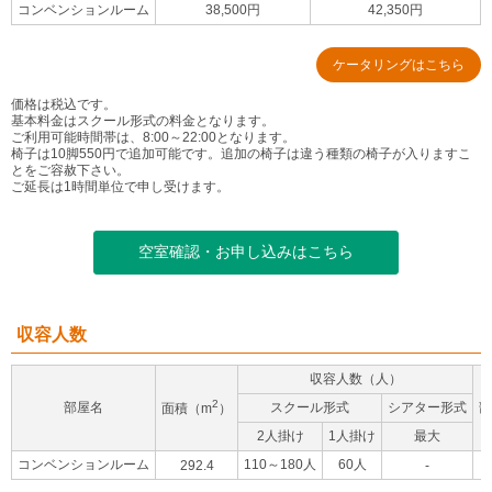
コンベンションルーム
38,500円
42,350円
ケータリングはこちら
価格は税込です。
基本料金はスクール形式の料金となります。
ご利用可能時間帯は、8:00～22:00となります。
椅子は10脚550円で追加可能です。追加の椅子は違う種類の椅子が入りますこ
とをご容赦下さい。
ご延長は1時間単位で申し受けます。
空室確認・お申し込みはこちら
収容人数
収容人数（人）
2
部屋名
スクール形式
シアター形式
部
面積（m
）
2人掛け
1人掛け
最大
コンベンションルーム
110～180人
60人
292.4
-