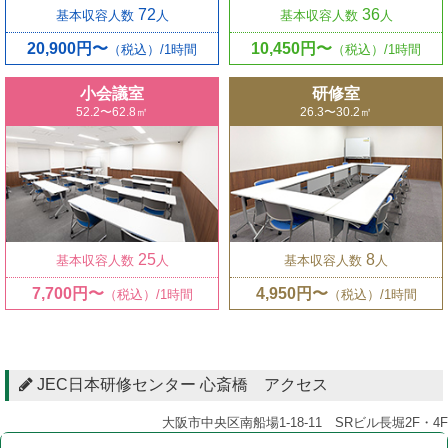
72
36
基本収容人数
人
基本収容人数
人
20,900円〜
10,450円〜
（税込）/1時間
（税込）/1時間
小会議室
研修室
52.2〜62.8㎡
26.3〜30.2㎡
25
8
基本収容人数
人
基本収容人数
人
7,700円〜
4,950円〜
（税込）/1時間
（税込）/1時間
JEC日本研修センター 心斎橋 アクセス
大阪市中央区南船場1-18-11 SRビル長堀2F・4F