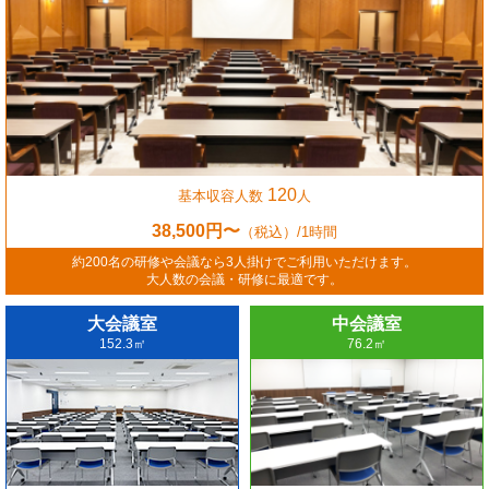
120
基本収容人数
人
38,500円〜
（税込）/1時間
約200名の研修や会議なら3人掛けでご利用いただけます。
大人数の会議・研修に最適です。
大会議室
中会議室
152.3㎡
76.2㎡