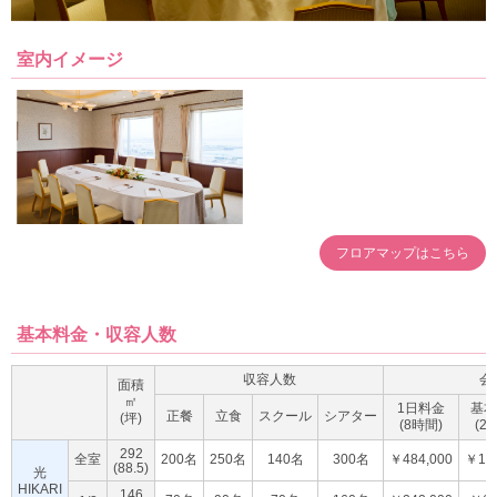
室内イメージ
フロアマップはこちら
基本料金・収容人数
収容人数
会
面積
㎡
1日料金
基本
正餐
立食
スクール
シアター
(坪)
(8時間)
(2
292
全室
200名
250名
140名
300名
￥484,000
￥121
(88.5)
光
HIKARI
146