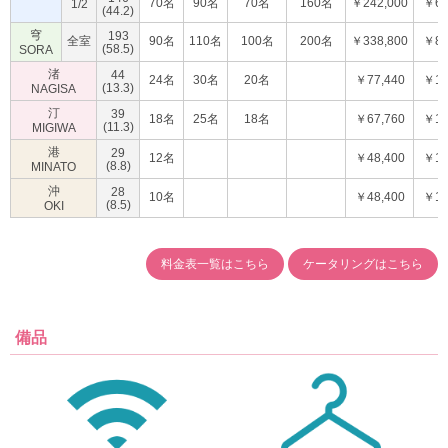
70名
90名
70名
160名
￥242,000
￥60
1/2
(44.2)
穹
193
全室
90名
110名
100名
200名
￥338,800
￥84
(58.5)
SORA
渚
44
24名
30名
20名
￥77,440
￥19
(13.3)
NAGISA
汀
39
18名
25名
18名
￥67,760
￥16
(11.3)
MIGIWA
港
29
12名
￥48,400
￥12
(8.8)
MINATO
沖
28
10名
￥48,400
￥12
(8.5)
OKI
料金表一覧はこちら
ケータリングはこちら
備品